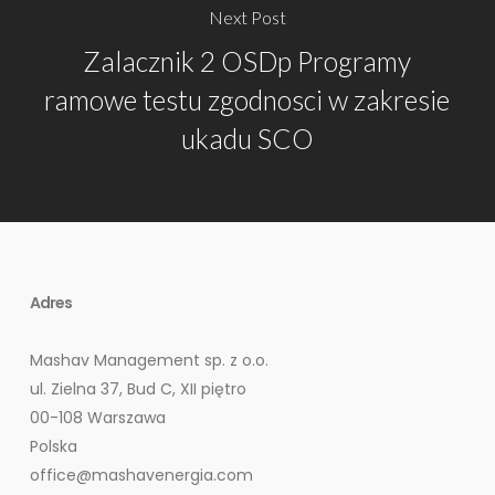
Next Post
Zalacznik 2 OSDp Programy
ramowe testu zgodnosci w zakresie
ukadu SCO
Adres
Mashav Management sp. z o.o.
ul. Zielna 37, Bud C, XII piętro
00-108 Warszawa
Polska
office@mashavenergia.com