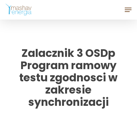
Skip
Men
to
Close
main
Menu
content
Zalacznik 3 OSDp
Program ramowy
testu zgodnosci w
zakresie
synchronizacji