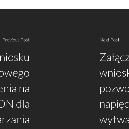
Previous Post
Next Post
wniosku
Załącz
sowego
wnios
nia na
pozwo
ON dla
napię
rzania
wytwar