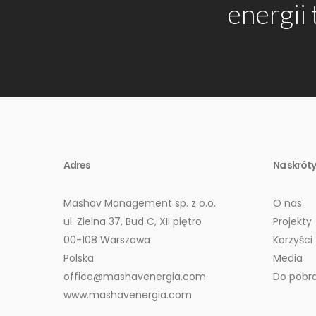
energii
Adres
Na skróty
Mashav Management sp. z o.o.
O nas
ul. Zielna 37, Bud C, XII piętro
Projekty
00-108 Warszawa
Korzyści
Polska
Media
office@mashavenergia.com
Do pobr
www.mashavenergia.com