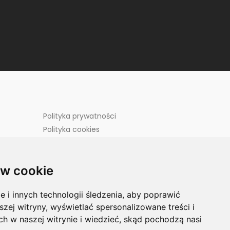
Polityka prywatności
Polityka cookies
Wszystkie treści, materiały oraz elementy
graficzne umieszczone w tym serwisie są
chronione prawem autorskim, które przysługuje
w cookie
Mashav Management sp. z o.o.
kańców
Zmień ustawienia cookies
i innych technologii śledzenia, aby poprawić
szej witryny, wyświetlać spersonalizowane treści i
ch w naszej witrynie i wiedzieć, skąd pochodzą nasi