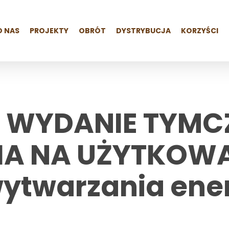
O NAS
PROJEKTY
OBRÓT
DYSTRYBUCJA
KORZYŚCI
O WYDANIE TYM
A NA UŻYTKOWAN
twarzania ener