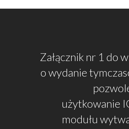
Załącznik nr 1 do 
o wydanie tymcza
pozwole
użytkowanie I
modułu wytwa