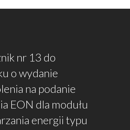
nik nr 13 do
ku o wydanie
lenia na podanie
cia EON dla modułu
zania energii typu