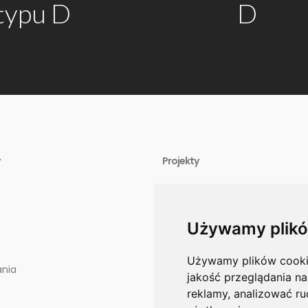
 typu D
D
Projekty
Projekt Potęgowo
Projekt Goliat
Używamy plikó
Punkty kontaktowe dla miesz
Używamy plików cookie 
ania
jakość przeglądania na
reklamy, analizować ru