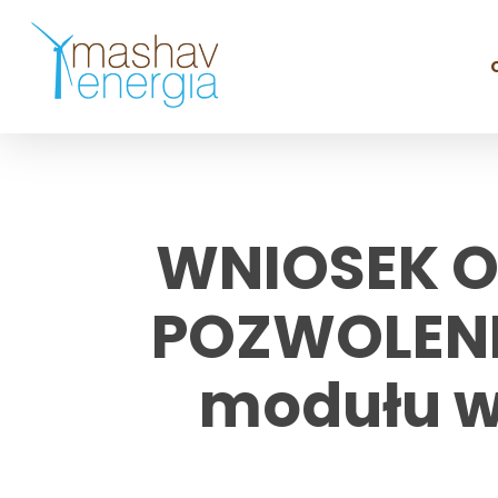
Skip
to
main
content
WNIOSEK 
POZWOLENI
modułu wy