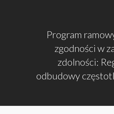
Program ramowy
zgodności w z
zdolności: Re
odbudowy częstotl