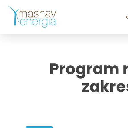
Skip
to
main
content
Program 
zakre