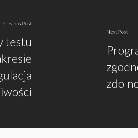
Previous Post
Next Post
 testu
Progr
akresie
zgodno
gulacja
zdoln
iwości