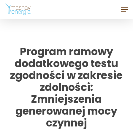
Skip
Men
to
Close
main
Menu
content
Program ramowy
dodatkowego testu
zgodności w zakresie
zdolności:
Zmniejszenia
generowanej mocy
czynnej