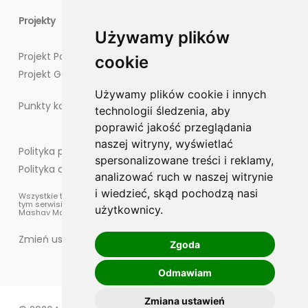
Projekty
Używamy plików
Projekt Potęgowo
cookie
Projekt Goliat
Używamy plików cookie i innych
Punkty kontaktowe dla mieszkańców
technologii śledzenia, aby
poprawić jakość przeglądania
naszej witryny, wyświetlać
Polityka prywatności
spersonalizowane treści i reklamy,
Polityka cookies
analizować ruch w naszej witrynie
i wiedzieć, skąd pochodzą nasi
Wszystkie treści, materiały oraz elementy graficzne umieszczone w
tym serwisie są chronione prawem autorskim, które przysługuje
użytkownicy.
Mashav Management sp. z o.o.
Zmień ustawienia cookies
Zgoda
Odmawiam
Zmiana ustawień