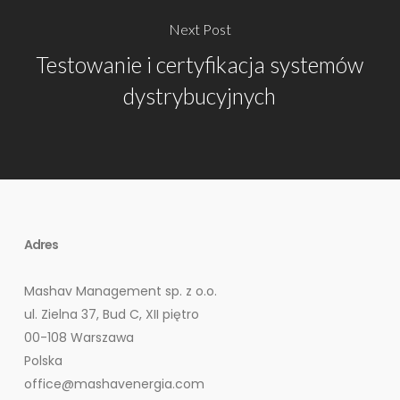
Next Post
Testowanie i certyfikacja systemów
dystrybucyjnych
Adres
Mashav Management sp. z o.o.
ul. Zielna 37, Bud C, XII piętro
00-108 Warszawa
Polska
office@mashavenergia.com