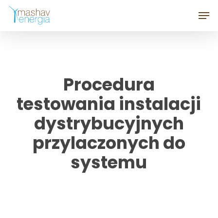
Skip
Men
to
Close
main
Menu
content
Procedura
testowania instalacji
dystrybucyjnych
przylaczonych do
systemu