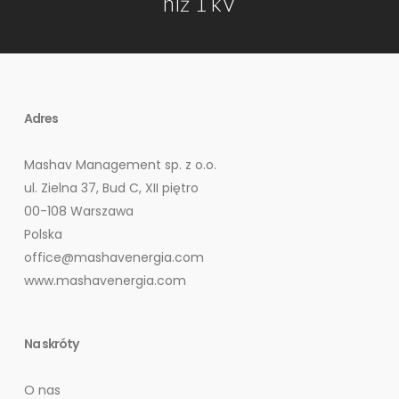
niż 1 kV
Adres
Mashav Management sp. z o.o.
ul. Zielna 37, Bud C, XII piętro
00-108 Warszawa
Polska
office@mashavenergia.com
www.mashavenergia.com
Na skróty
O nas