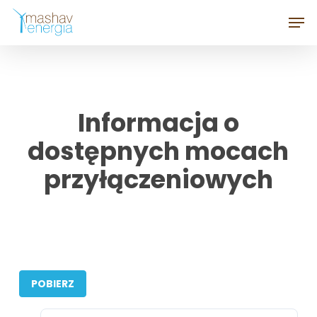
Skip
Men
to
Close
main
Menu
content
Informacja o
dostępnych mocach
przyłączeniowych
POBIERZ