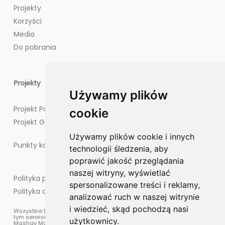
Projekty
Korzyści
Media
Do pobrania
Projekty
Używamy plików
Projekt Potęgowo
cookie
Projekt Goliat
Używamy plików cookie i innych
Punkty kontaktowe dla mieszkańców
technologii śledzenia, aby
poprawić jakość przeglądania
naszej witryny, wyświetlać
Polityka prywatności
spersonalizowane treści i reklamy,
Polityka cookies
analizować ruch w naszej witrynie
i wiedzieć, skąd pochodzą nasi
Wszystkie treści, materiały oraz elementy graficzne umieszczone w
tym serwisie są chronione prawem autorskim, które przysługuje
użytkownicy.
Mashav Management sp. z o.o.