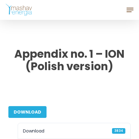
Skip
Men
to
Close
main
Menu
content
Appendix no. 1 – ION
(Polish version)
DOWNLOAD
Download
3834