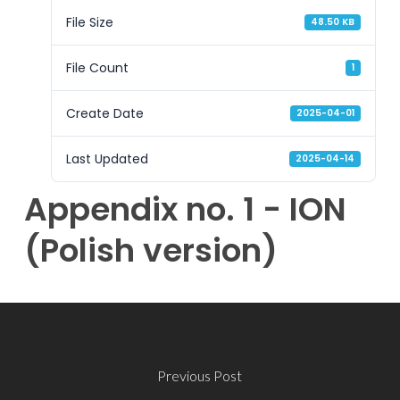
File Size
48.50 KB
File Count
1
Create Date
2025-04-01
Last Updated
2025-04-14
Appendix no. 1 - ION
(Polish version)
Previous Post