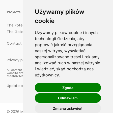
Używamy plików
Projects
cookie
The Potegowo Project
The Goliat Project
Używamy plików cookie i innych
technologii śledzenia, aby
Contact points for residents
poprawić jakość przeglądania
naszej witryny, wyświetlać
spersonalizowane treści i reklamy,
Privacy policy
analizować ruch w naszej witrynie
i wiedzieć, skąd pochodzą nasi
All content, materials, and graphic elements published on this
website are protected by copyright law and are the property of
użytkownicy.
Mashav Management sp. z o.o.
Update cookies preferences
Zgoda
Odmawiam
Zmiana ustawień
© 2026 Mashav Energia.